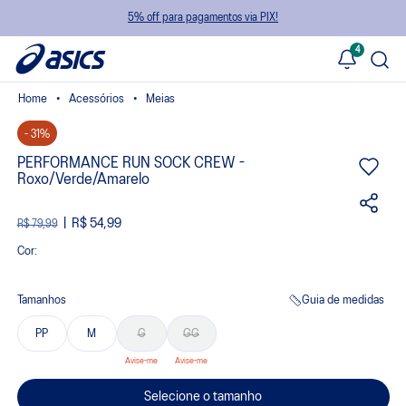
5% off para pagamentos via PIX!
4
Acessórios
Meias
- 31%
PERFORMANCE RUN SOCK CREW -
Roxo/Verde/Amarelo
R$ 54,99
R$ 79,99
Cor:
Tamanhos
Guia de medidas
PP
M
G
GG
Selecione o tamanho