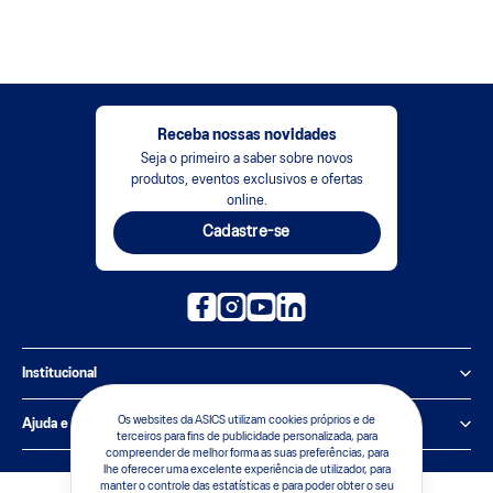
Receba nossas novidades
Seja o primeiro a saber sobre novos
produtos, eventos exclusivos e ofertas
online.
Cadastre-se
Institucional
Política de Privacidade
Os websites da ASICS utilizam cookies próprios e de
Ajuda e suporte
terceiros para fins de publicidade personalizada, para
compreender de melhor forma as suas preferências, para
Sobre a ASICS
Central de Relacionamento
lhe oferecer uma excelente experiência de utilizador, para
manter o controle das estatísticas e para poder obter o seu