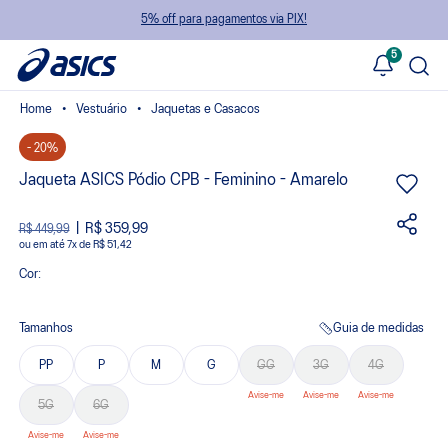
5% off para pagamentos via PIX!
5
Vestuário
Jaquetas e Casacos
- 20%
Jaqueta ASICS Pódio CPB - Feminino - Amarelo
R$ 359,99
R$ 449,99
ou
7
x
de
R$ 51,42
Cor:
Tamanhos
Guia de medidas
PP
P
M
G
GG
3G
4G
5G
6G