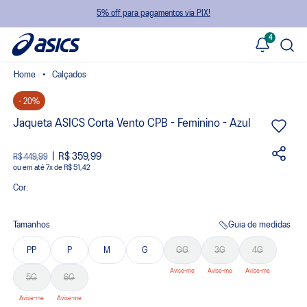
5% off para pagamentos via PIX!
4
Calçados
- 20%
Jaqueta ASICS Corta Vento CPB - Feminino - Azul
R$ 359,99
R$ 449,99
ou
7
x
de
R$ 51,42
Cor:
Tamanhos
Guia de medidas
PP
P
M
G
GG
3G
4G
5G
6G