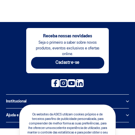
Receba nossas novidades
Seja o primeiro a saber sobre novos
produtos, eventos exclusivos e ofertas
online.
Cadastre-se
Institucional
Política de Privacidade
Os websites da ASICS utilizam cookies próprios e de
Ajuda e suporte
terceiros para fins de publicidade personalizada, para
compreender de melhor forma as suas preferências, para
Sobre a ASICS
Central de Relacionamento
lhe oferecer uma excelente experiência de utilizador, para
manter o controle das estatísticas e para poder obter o seu