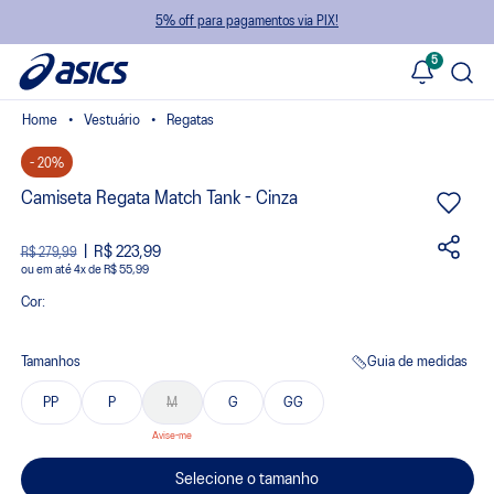
5% off para pagamentos via PIX!
5
Vestuário
Regatas
- 20%
Camiseta Regata Match Tank - Cinza
R$ 223,99
R$ 279,99
ou
4
x
de
R$ 55,99
Cor:
Tamanhos
Guia de medidas
PP
P
M
G
GG
Selecione o tamanho