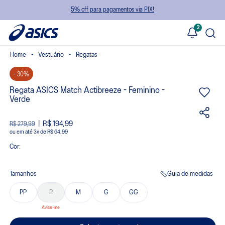
5% off para pagamentos via PIX!
2
Vestuário
Regatas
- 30%
Regata ASICS Match Actibreeze - Feminino -
Verde
R$ 194,99
R$ 279,99
ou
3
x
de
R$ 64,99
Cor:
Tamanhos
Guia de medidas
PP
P
M
G
GG