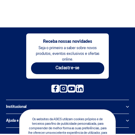
Receba nossas novidades
Seja o primeiro a saber sobre novos
produtos, eventos exclusivos e ofertas
online.
Cadastre-se
Institucional
Política de Privacidade
Os websites da ASICS utilizam cookies próprios e de
Ajuda e suporte
terceiros para fins de publicidade personalizada, para
compreender de melhor forma as suas preferências, para
Sobre a ASICS
Central de Relacionamento
lhe oferecer uma excelente experiência de utilizador, para