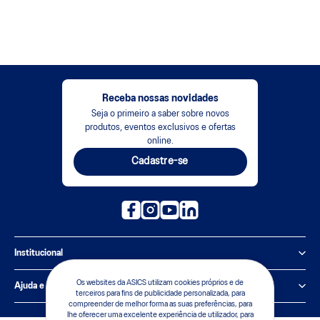
Receba nossas novidades
Seja o primeiro a saber sobre novos
produtos, eventos exclusivos e ofertas
online.
Cadastre-se
Institucional
Política de Privacidade
Os websites da ASICS utilizam cookies próprios e de
Ajuda e suporte
terceiros para fins de publicidade personalizada, para
compreender de melhor forma as suas preferências, para
Sobre a ASICS
Central de Relacionamento
lhe oferecer uma excelente experiência de utilizador, para