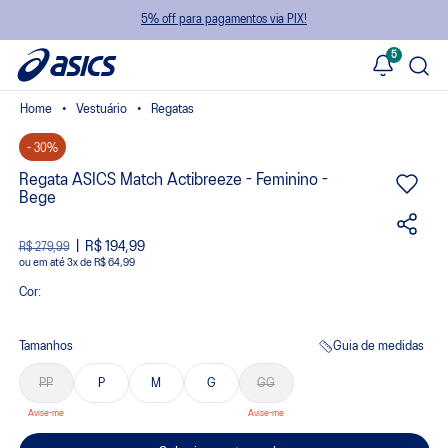
5% off para pagamentos via PIX!
5
Vestuário
Regatas
- 30%
Regata ASICS Match Actibreeze - Feminino -
Bege
R$ 194,99
R$ 279,99
ou
3
x
de
R$ 64,99
Cor:
Tamanhos
Guia de medidas
PP
P
M
G
GG