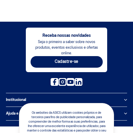
Receba nossas novidades
Seja o primeiro a saber sobre novos
produtos, eventos exclusivos e ofertas
online.
Cadastre-se
Institucional
Política de Privacidade
Os websites da ASICS utilizam cookies próprios e de
Ajuda e suporte
terceiros para fins de publicidade personalizada, para
compreender de melhor forma as suas preferências, para
Sobre a ASICS
Central de Relacionamento
lhe oferecer uma excelente experiência de utilizador, para
manter o controle das estatísticas e para poder obter o seu