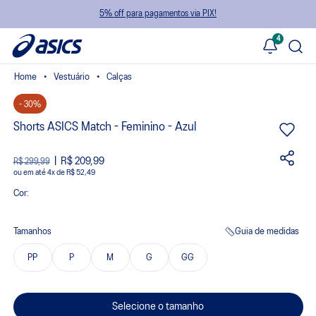
5% off para pagamentos via PIX!
4
Vestuário
Calças
- 30%
Shorts ASICS Match - Feminino - Azul
R$ 209,99
R$ 299,99
ou
4
x
de
R$ 52,49
Cor:
Tamanhos
Guia de medidas
PP
P
M
G
GG
Selecione o tamanho