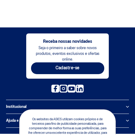
Receba nossas novidades
Seja o primeiro a saber sobre novos
produtos, eventos exclusivos e ofertas
online.
Cadastre-se
Institucional
Política de Privacidade
Os websites da ASICS utilizam cookies próprios e de
Ajuda e suporte
terceiros para fins de publicidade personalizada, para
compreender de melhor forma as suas preferências, para
Sobre a ASICS
Central de Relacionamento
lhe oferecer uma excelente experiência de utilizador, para