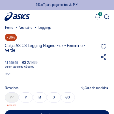
5% off para pagamentos via PIX!
5
Vestuário
Leggings
- 30%
Calça ASICS Legging Nagino Flex - Feminino -
Verde
R$ 279,99
R$ 399,99
ou
5
x
de
R$ 55,99
Cor:
Tamanhos
Guia de medidas
PP
P
M
G
GG