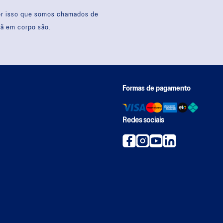
por isso que somos chamados de
sã em corpo são.
Formas de pagamento
Redes sociais