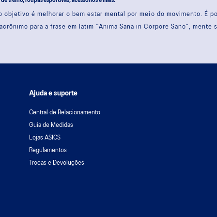
s de treino, roupas esportivas, acessórios e mais.
 objetivo é melhorar o bem estar mental por meio do movimento. É 
acrônimo para a frase em latim "Anima Sana in Corpore Sano", mente 
Ajuda e suporte
Central de Relacionamento
Guia de Medidas
Lojas ASICS
Regulamentos
Trocas e Devoluções