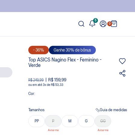
5
0
- 36%
Ganhe 30% de bônus
Top ASICS Nagino Flex - Feminino -
Verde
R$ 159,99
R$ 249,99
ou
3
x
de
R$ 53,33
Cor:
Tamanhos
Guia de medidas
PP
P
M
G
GG