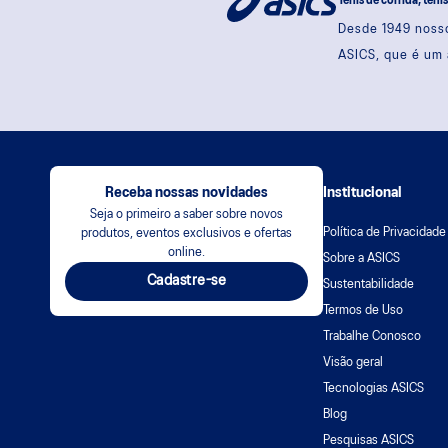
Tênis de corrida, têni
Desde 1949 nosso
ASICS, que é um 
Receba nossas novidades
Institucional
Seja o primeiro a saber sobre novos
Política de Privacidade
produtos, eventos exclusivos e ofertas
online.
Sobre a ASICS
Cadastre-se
Sustentabilidade
Termos de Uso
Trabalhe Conosco
Visão geral
Tecnologias ASICS
Blog
Pesquisas ASICS