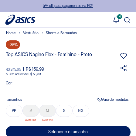
5% off para pagamentos via PIX!
4
Vestuário
Shorts e Bermudas
- 36%
Top ASICS Nagino Flex - Feminino - Preto
R$ 159,99
R$ 249,99
ou
3
x
de
R$ 53,33
Cor:
Tamanhos
Guia de medidas
PP
P
M
G
GG
Selecione o tamanho