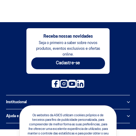
Receba nossas novidades
Seja o primeiro a saber sobre novos
produtos, eventos exclusivos e ofertas
online.
Cadastre-se
Institucional
Política de Privacidade
Os websites da ASICS utilizam cookies próprios e de
Ajuda e suporte
terceiros para fins de publicidade personalizada, para
compreender de melhor forma as suas preferências, para
Sobre a ASICS
Central de Relacionamento
lhe oferecer uma excelente experiência de utilizador, para
manter o controle das estatísticas e para poder obter o seu