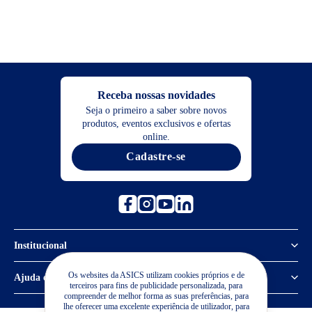
Receba nossas novidades
Seja o primeiro a saber sobre novos
produtos, eventos exclusivos e ofertas
online.
Cadastre-se
Institucional
Política de Privacidade
Os websites da ASICS utilizam cookies próprios e de
Ajuda e suporte
terceiros para fins de publicidade personalizada, para
compreender de melhor forma as suas preferências, para
Sobre a ASICS
Central de Relacionamento
lhe oferecer uma excelente experiência de utilizador, para