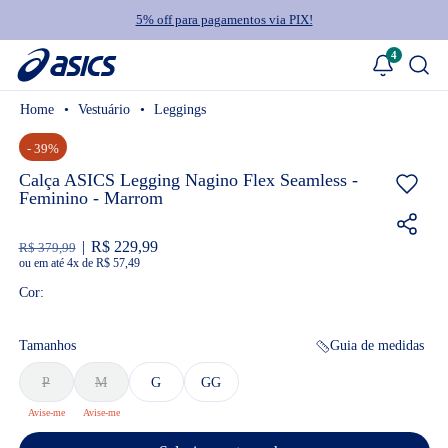
5% off para pagamentos via PIX!
4
Vestuário
Leggings
- 39%
Calça ASICS Legging Nagino Flex Seamless -
Feminino - Marrom
R$ 229,99
R$ 379,99
ou
4
x
de
R$ 57,49
Cor:
Tamanhos
Guia de medidas
P
M
G
GG