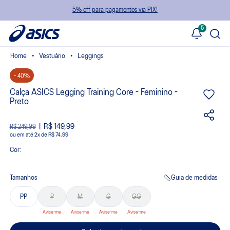
5% off para pagamentos via PIX!
5
Vestuário
Leggings
- 40%
Calça ASICS Legging Training Core - Feminino -
Preto
R$ 149,99
R$ 249,99
ou
2
x
de
R$ 74,99
Cor:
Tamanhos
Guia de medidas
PP
P
M
G
GG