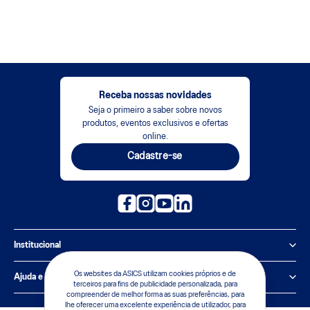
Receba nossas novidades
Seja o primeiro a saber sobre novos
produtos, eventos exclusivos e ofertas
online.
Cadastre-se
Institucional
Política de Privacidade
Os websites da ASICS utilizam cookies próprios e de
Ajuda e suporte
terceiros para fins de publicidade personalizada, para
compreender de melhor forma as suas preferências, para
Sobre a ASICS
Central de Relacionamento
lhe oferecer uma excelente experiência de utilizador, para