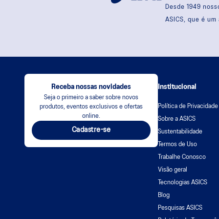
Desde 1949 nosso
ASICS, que é um 
Receba nossas novidades
Institucional
Seja o primeiro a saber sobre novos
Política de Privacidade
produtos, eventos exclusivos e ofertas
online.
Sobre a ASICS
Cadastre-se
Sustentabilidade
Termos de Uso
Trabalhe Conosco
Visão geral
Tecnologias ASICS
Blog
Pesquisas ASICS