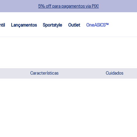
5% off para pagamentos via PIX!
ntil
Lançamentos
Sportstyle
Outlet
OneASICS™
Características
Cuidados