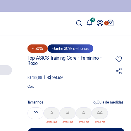
4
0
- 50%
Ganhe 30% de bônus
Top ASICS Training Core - Feminino -
Roxo
R$ 99,99
R$ 199,99
Cor:
Tamanhos
Guia de medidas
PP
P
M
G
GG