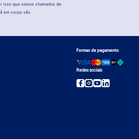
por isso que somos chamados de
sã em corpo são.
Formas de pagamento
Redes sociais