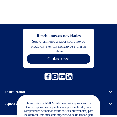
Receba nossas novidades
Seja o primeiro a saber sobre novos
produtos, eventos exclusivos e ofertas
online.
Cadastre-se
Institucional
Política de Privacidade
Os websites da ASICS utilizam cookies próprios e de
Ajuda e suporte
terceiros para fins de publicidade personalizada, para
compreender de melhor forma as suas preferências, para
Sobre a ASICS
Central de Relacionamento
lhe oferecer uma excelente experiência de utilizador, para