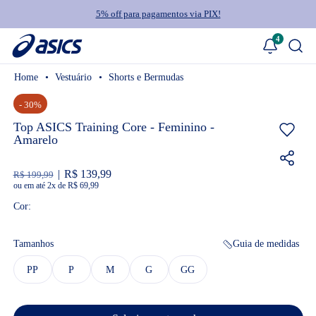
5% off para pagamentos via PIX!
4
Vestuário
Shorts e Bermudas
- 30%
Top ASICS Training Core - Feminino -
Amarelo
R$ 139,99
R$ 199,99
ou
2
x
de
R$ 69,99
Cor:
Tamanhos
Guia de medidas
PP
P
M
G
GG