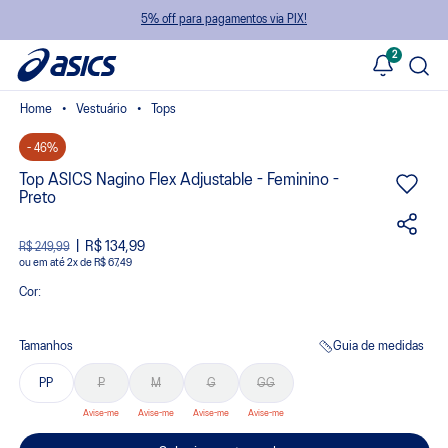
5% off para pagamentos via PIX!
2
Vestuário
Tops
- 46%
Top ASICS Nagino Flex Adjustable - Feminino -
Preto
R$ 134,99
R$ 249,99
ou
2
x
de
R$ 67,49
Cor:
Tamanhos
Guia de medidas
PP
P
M
G
GG