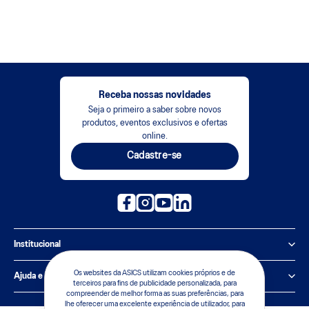
Receba nossas novidades
Seja o primeiro a saber sobre novos
produtos, eventos exclusivos e ofertas
online.
Cadastre-se
Institucional
Política de Privacidade
Os websites da ASICS utilizam cookies próprios e de
Ajuda e suporte
terceiros para fins de publicidade personalizada, para
compreender de melhor forma as suas preferências, para
Sobre a ASICS
Central de Relacionamento
lhe oferecer uma excelente experiência de utilizador, para