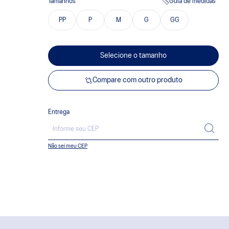
Tamanhos
Guia de medidas
PP
P
M
G
GG
Selecione o tamanho
Compare com outro produto
Entrega
Não sei meu CEP