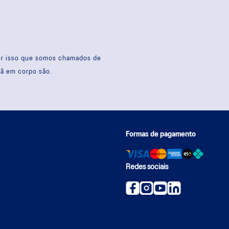
por isso que somos chamados de
sã em corpo são.
Formas de pagamento
Redes sociais