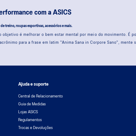
performance com a ASICS
s de treino, roupas esportivas, acessórios e mais.
 objetivo é melhorar o bem estar mental por meio do movimento. É 
acrônimo para a frase em latim "Anima Sana in Corpore Sano", mente 
Ajuda e suporte
Central de Relacionamento
Guia de Medidas
Lojas ASICS
Regulamentos
Trocas e Devoluções