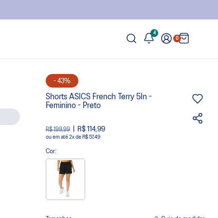
4
0
- 43%
Shorts ASICS French Terry 5In -
Feminino - Preto
R$ 114,99
R$ 199,99
ou
2
x
de
R$ 57,49
Cor: