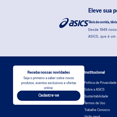
Eleve sua 
Tênis de corrida, têni
Desde 1949 nosso
ASICS, que é um 
Receba nossas novidades
Institucional
Seja o primeiro a saber sobre novos
Política de Privacidade
produtos, eventos exclusivos e ofertas
online.
Sobre a ASICS
Cadastre-se
Sustentabilidade
Termos de Uso
Trabalhe Conosco
Visão geral