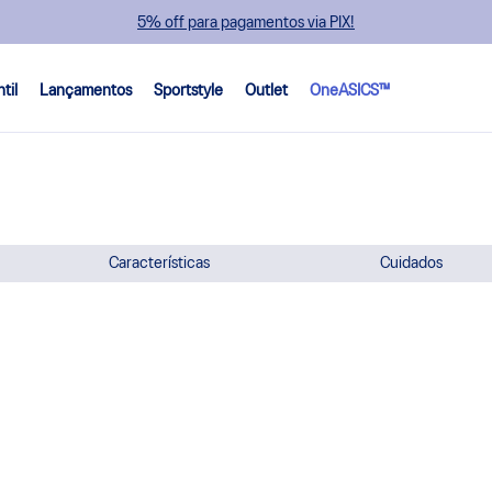
5% off para pagamentos via PIX!
ntil
Lançamentos
Sportstyle
Outlet
OneASICS™
Características
Cuidados