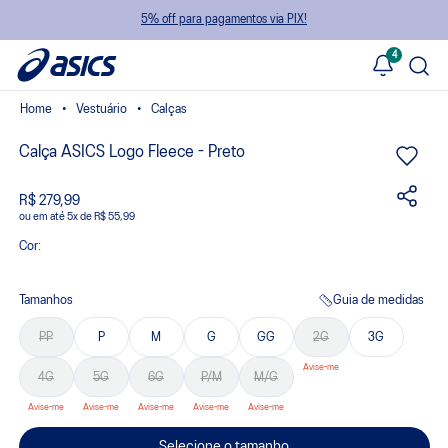
5% off para pagamentos via PIX!
4
Vestuário
Calças
Calça ASICS Logo Fleece - Preto
R$ 279,99
ou
5
x
de
R$ 55,99
Cor:
Tamanhos
Guia de medidas
PP
P
M
G
GG
2G
3G
4G
5G
6G
P/M
M/G
Selecione o tamanho