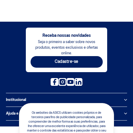
Receba nossas novidades
Seja o primeiro a saber sobre novos
produtos, eventos exclusivos e ofertas
online.
Cadastre-se
Institucional
Política de Privacidade
Os websites da ASICS utilizam cookies próprios e de
Ajuda e suporte
terceiros para fins de publicidade personalizada, para
compreender de melhor forma as suas preferências, para
Sobre a ASICS
Central de Relacionamento
lhe oferecer uma excelente experiência de utilizador, para
manter o controle das estatísticas e para poder obter o seu