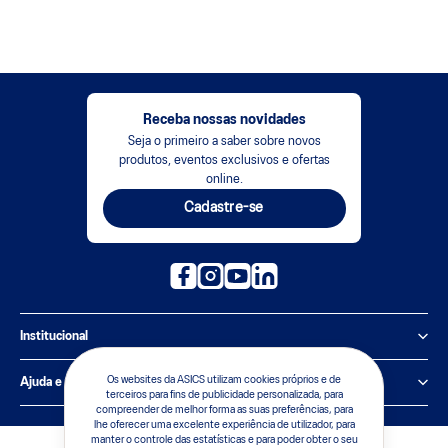
Receba nossas novidades
Seja o primeiro a saber sobre novos
produtos, eventos exclusivos e ofertas
online.
Cadastre-se
Institucional
Política de Privacidade
Os websites da ASICS utilizam cookies próprios e de
Ajuda e suporte
terceiros para fins de publicidade personalizada, para
compreender de melhor forma as suas preferências, para
Sobre a ASICS
Central de Relacionamento
lhe oferecer uma excelente experiência de utilizador, para
manter o controle das estatísticas e para poder obter o seu