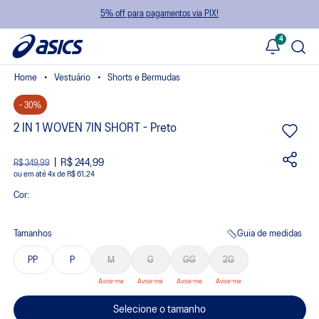
5% off para pagamentos via PIX!
4
Vestuário
Shorts e Bermudas
- 30%
2 IN 1 WOVEN 7IN SHORT - Preto
R$ 244,99
R$ 349,99
ou
4
x
de
R$ 61,24
Cor:
Tamanhos
Guia de medidas
PP
P
M
G
GG
2G
Selecione o tamanho