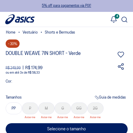
5% off para pagamentos via PIX!
4
Vestuário
Shorts e Bermudas
- 30%
DOUBLE WEAVE 7IN SHORT - Verde
R$ 174,99
R$ 249,99
ou
3
x
de
R$ 58,33
Cor:
Tamanhos
Guia de medidas
PP
P
M
G
GG
2G
Selecione o tamanho