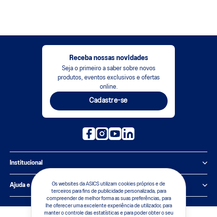
Receba nossas novidades
Seja o primeiro a saber sobre novos
produtos, eventos exclusivos e ofertas
online.
Cadastre-se
Institucional
Política de Privacidade
Os websites da ASICS utilizam cookies próprios e de
Ajuda e suporte
terceiros para fins de publicidade personalizada, para
compreender de melhor forma as suas preferências, para
Sobre a ASICS
Central de Relacionamento
lhe oferecer uma excelente experiência de utilizador, para
manter o controle das estatísticas e para poder obter o seu