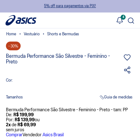
5% off para pagamentos via PIX!
4
Vestuário
Shorts e Bermudas
- 30%
Bermuda Performance São Silvestre - Feminino -
Preto
Cor:
Tamanhos
Guia de medidas
Bermuda Performance São Silvestre - Feminino - Preto - tam: PP
De:
R$ 199,99
Por:
R$ 139,99
ou
2x
de
R$ 69,99
sem juros
Comprar
Vendedor
Asics Brasil