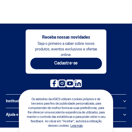
Receba nossas novidades
Seja o primeiro a saber sobre novos
produtos, eventos exclusivos e ofertas
online.
Cadastre-se
Os websites da ASICS utilizam cookies próprios e de
Institucional
terceiros para fins de publicidade personalizada, para
compreender de melhor forma as suas preferências, para
Política de Privacidade
lhe oferecer uma excelente experiência de utilizador, para
Ajuda e suporte
manter o controle das estatísticas e para poder obter o seu
feedback. Ao clicar em "Aceitar", autoriza a utilização
Sobre a ASICS
desses cookies.
Leia mais
.
Central de Relacionamento