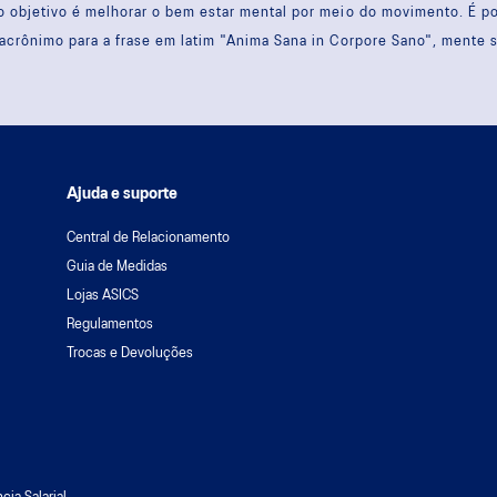
 objetivo é melhorar o bem estar mental por meio do movimento. É 
acrônimo para a frase em latim "Anima Sana in Corpore Sano", mente 
Ajuda e suporte
Central de Relacionamento
Guia de Medidas
Lojas ASICS
Regulamentos
Trocas e Devoluções