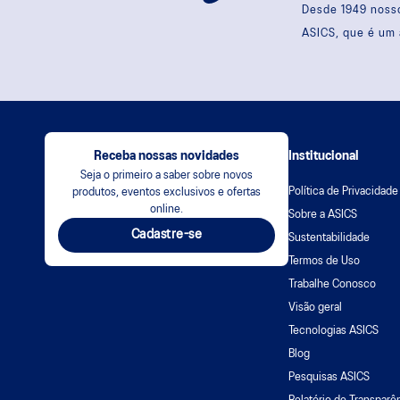
Desde 1949 nosso
ASICS, que é um 
Receba nossas novidades
Institucional
Seja o primeiro a saber sobre novos
Política de Privacidade
produtos, eventos exclusivos e ofertas
online.
Sobre a ASICS
Cadastre-se
Sustentabilidade
Termos de Uso
Trabalhe Conosco
Visão geral
Tecnologias ASICS
Blog
Pesquisas ASICS