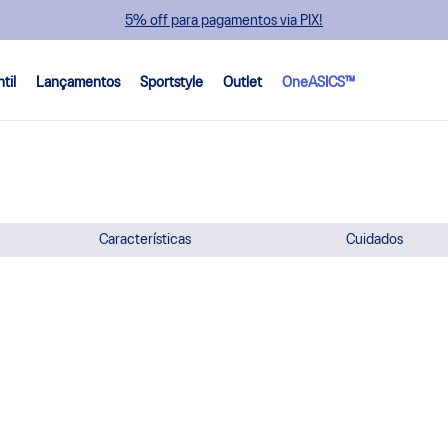
5% off para pagamentos via PIX!
ntil
Lançamentos
Sportstyle
Outlet
OneASICS™
Características
Cuidados