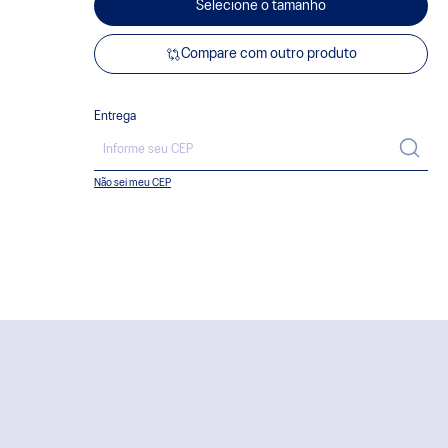
Selecione o tamanho
Compare com outro produto
Entrega
Não sei meu CEP