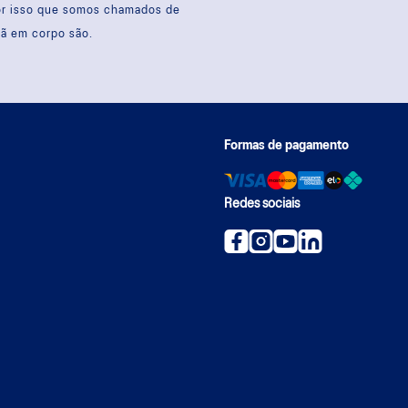
por isso que somos chamados de
sã em corpo são.
Formas de pagamento
Redes sociais