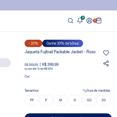
4
0
- 20%
Ganhe 30% de bônus
Jaqueta Fujitrail Packable Jacket - Roxo
R$ 399,99
R$ 499,99
ou
7
x
de
R$ 57,14
Cor:
Tamanhos
Guia de medidas
PP
P
M
G
GG
2G