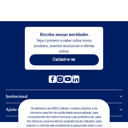
Receba nossas novidades
Seja o primeiro a saber sobre novos
produtos, eventos exclusivos e ofertas
online.
Cadastre-se
Institucional
Política de Privacidade
Os websites da ASICS utilizam cookies próprios e de
Ajuda e suporte
terceiros para fins de publicidade personalizada, para
compreender de melhor forma as suas preferências, para
Sobre a ASICS
Central de Relacionamento
lhe oferecer uma excelente experiência de utilizador, para
manter o controle das estatísticas e para poder obter o seu