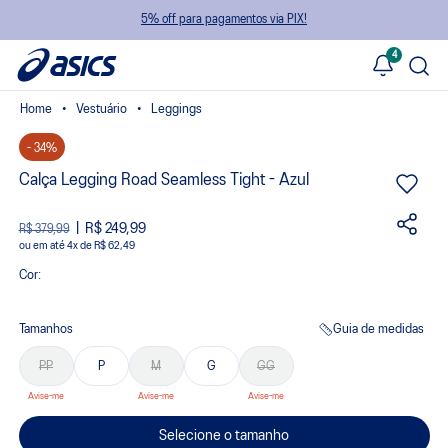
5% off para pagamentos via PIX!
4
Vestuário
Leggings
- 34%
Calça Legging Road Seamless Tight - Azul
R$ 249,99
R$ 379,99
ou
4
x
de
R$ 62,49
Cor:
Tamanhos
Guia de medidas
PP
P
M
G
GG
Selecione o tamanho