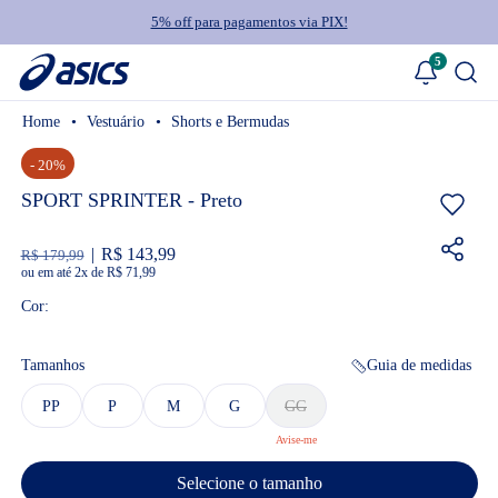
5% off para pagamentos via PIX!
5
Vestuário
Shorts e Bermudas
- 20%
SPORT SPRINTER - Preto
R$ 143,99
R$ 179,99
ou
2
x
de
R$ 71,99
Cor:
Tamanhos
Guia de medidas
PP
P
M
G
GG
Selecione o tamanho