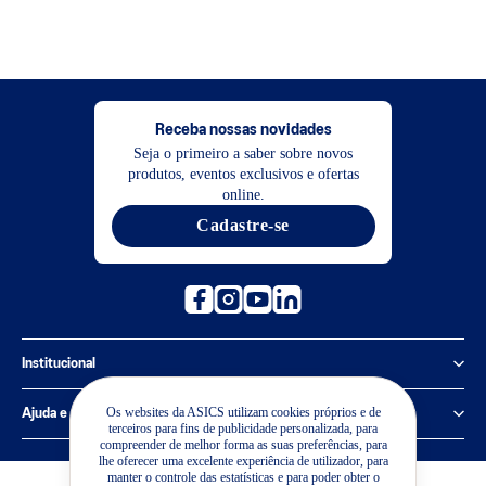
Receba nossas novidades
Seja o primeiro a saber sobre novos
produtos, eventos exclusivos e ofertas
online.
Cadastre-se
Institucional
Política de Privacidade
Os websites da ASICS utilizam cookies próprios e de
Ajuda e suporte
terceiros para fins de publicidade personalizada, para
compreender de melhor forma as suas preferências, para
Sobre a ASICS
Central de Relacionamento
lhe oferecer uma excelente experiência de utilizador, para
manter o controle das estatísticas e para poder obter o
Sustentabilidade