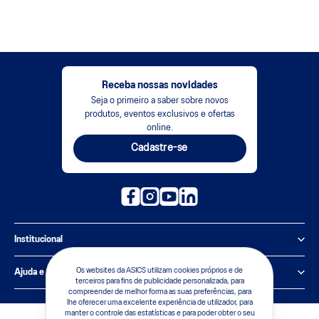
Receba nossas novidades
Seja o primeiro a saber sobre novos
produtos, eventos exclusivos e ofertas
online.
Cadastre-se
Institucional
Política de Privacidade
Os websites da ASICS utilizam cookies próprios e de
Ajuda e suporte
terceiros para fins de publicidade personalizada, para
compreender de melhor forma as suas preferências, para
Sobre a ASICS
Central de Relacionamento
lhe oferecer uma excelente experiência de utilizador, para
manter o controle das estatísticas e para poder obter o seu