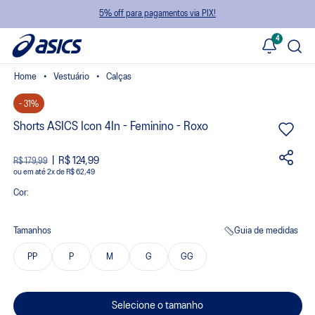
5% off para pagamentos via PIX!
4
Vestuário
Calças
- 31%
Shorts ASICS Icon 4In - Feminino - Roxo
R$ 124,99
R$ 179,99
ou
2
x
de
R$ 62,49
Cor:
Tamanhos
Guia de medidas
PP
P
M
G
GG
Selecione o tamanho