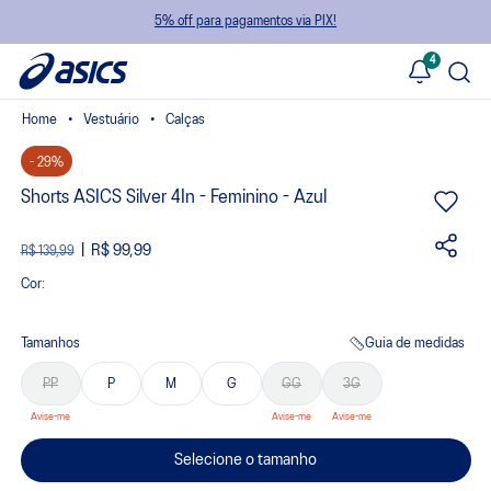
5% off para pagamentos via PIX!
4
Vestuário
Calças
- 29%
Shorts ASICS Silver 4In - Feminino - Azul
R$ 99,99
R$ 139,99
Cor:
Tamanhos
Guia de medidas
PP
P
M
G
GG
3G
Selecione o tamanho