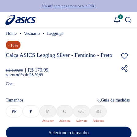
5% off para pagamentos via PIX!
4
Vestuário
Leggings
- 10%
Calça ASICS Legging Silver - Feminino - Preto
R$ 179,99
R$ 199,99
ou
3
x
de
R$ 59,99
Cor:
Tamanhos
Guia de medidas
PP
P
M
G
GG
3G
Selecione o tamanho