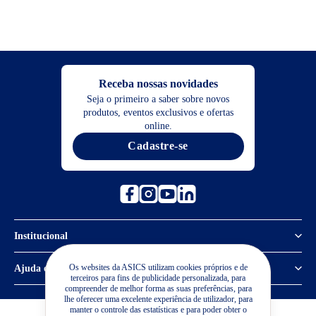
Receba nossas novidades
Seja o primeiro a saber sobre novos
produtos, eventos exclusivos e ofertas
online.
Cadastre-se
Institucional
Política de Privacidade
Os websites da ASICS utilizam cookies próprios e de
Ajuda e suporte
terceiros para fins de publicidade personalizada, para
compreender de melhor forma as suas preferências, para
Sobre a ASICS
Central de Relacionamento
lhe oferecer uma excelente experiência de utilizador, para
manter o controle das estatísticas e para poder obter o
Sustentabilidade