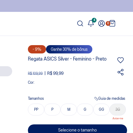
4
0
- 9%
Ganhe 30% de bônus
Regata ASICS Silver - Feminino - Preto
R$ 99,99
R$ 109,99
Cor:
Tamanhos
Guia de medidas
PP
P
M
G
GG
3G
Selecione o tamanho