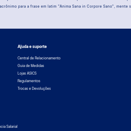
acrônimo para a frase em latim "Anima Sana in Corpore Sano", mente 
Ajuda e suporte
Central de Relacionamento
Guia de Medidas
Lojas ASICS
Regulamentos
Trocas e Devoluções
cia Salarial