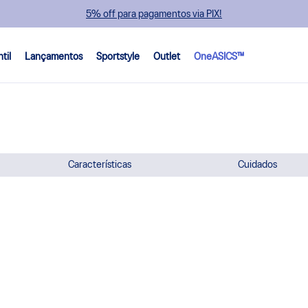
5% off para pagamentos via PIX!
ntil
Lançamentos
Sportstyle
Outlet
OneASICS™
Características
Cuidados