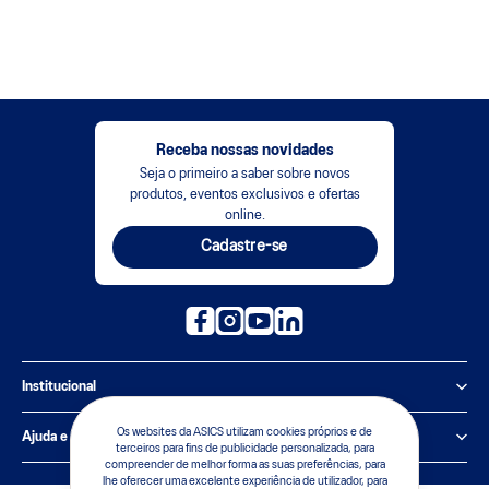
Receba nossas novidades
Seja o primeiro a saber sobre novos
produtos, eventos exclusivos e ofertas
online.
Cadastre-se
Institucional
Política de Privacidade
Os websites da ASICS utilizam cookies próprios e de
Ajuda e suporte
terceiros para fins de publicidade personalizada, para
compreender de melhor forma as suas preferências, para
Sobre a ASICS
Central de Relacionamento
lhe oferecer uma excelente experiência de utilizador, para