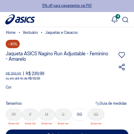
5% off para pagamentos via PIX!
4
Vestuário
Jaquetas e Casacos
- 40%
Jaqueta ASICS Nagino Run Adjustable - Feminino
- Amarelo
R$ 239,99
R$ 399,99
ou
4
x
de
R$ 59,99
Cor:
Tamanhos
Guia de medidas
PP
P
M
G
GG
3G