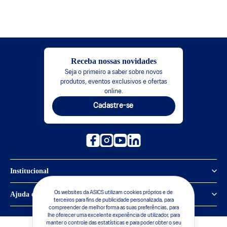
Receba nossas novidades
Seja o primeiro a saber sobre novos
produtos, eventos exclusivos e ofertas
online.
Cadastre-se
Institucional
Política de Privacidade
Os websites da ASICS utilizam cookies próprios e de
Ajuda e suporte
terceiros para fins de publicidade personalizada, para
compreender de melhor forma as suas preferências, para
Sobre a ASICS
Central de Relacionamento
lhe oferecer uma excelente experiência de utilizador, para
manter o controle das estatísticas e para poder obter o seu