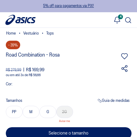
5% off para pagamentos via PIX!
4
Vestuário
Tops
- 39%
Road Combination - Rosa
R$ 169,99
R$ 279,99
ou
3
x
de
R$ 56,66
Cor:
Tamanhos
Guia de medidas
PP
M
G
2G
Selecione o tamanho