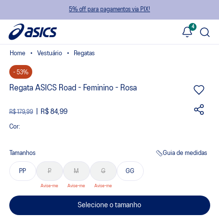
5% off para pagamentos via PIX!
4
Vestuário
Regatas
- 53%
Regata ASICS Road - Feminino - Rosa
R$ 84,99
R$ 179,99
Cor:
Tamanhos
Guia de medidas
PP
P
M
G
GG
Selecione o tamanho