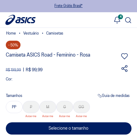
Frete Grátis Brasil*
4
Vestuário
Camisetas
- 50%
Camiseta ASICS Road - Feminino - Rosa
R$ 99,99
R$ 199,99
Cor:
Tamanhos
Guia de medidas
PP
P
M
G
GG
Selecione o tamanho