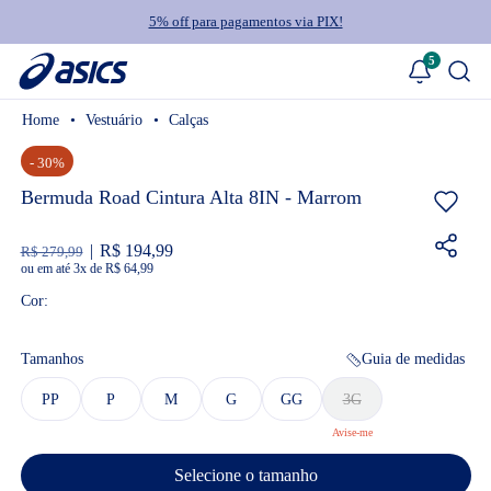
5% off para pagamentos via PIX!
5
Vestuário
Calças
- 30%
Bermuda Road Cintura Alta 8IN - Marrom
R$ 194,99
R$ 279,99
ou
3
x
de
R$ 64,99
Cor:
Tamanhos
Guia de medidas
PP
P
M
G
GG
3G
Selecione o tamanho