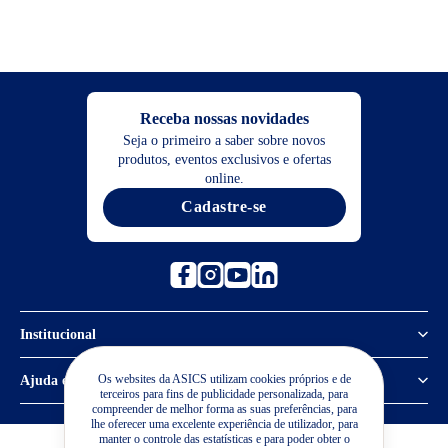
Receba nossas novidades
Seja o primeiro a saber sobre novos
produtos, eventos exclusivos e ofertas
online.
Cadastre-se
Institucional
Política de Privacidade
Os websites da ASICS utilizam cookies próprios e de
Ajuda e suporte
terceiros para fins de publicidade personalizada, para
compreender de melhor forma as suas preferências, para
Sobre a ASICS
Central de Relacionamento
lhe oferecer uma excelente experiência de utilizador, para
manter o controle das estatísticas e para poder obter o
Sustentabilidade