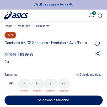
5% off para pagamentos via PIX!
4
Vestuário
Camisetas
- 50%
Camiseta ASICS Seamless - Feminino - Azul/Preto
R$ 99,99
R$ 199,99
Cor:
Tamanhos
Guia de medidas
PP
P
M
G
GG
Selecione o tamanho