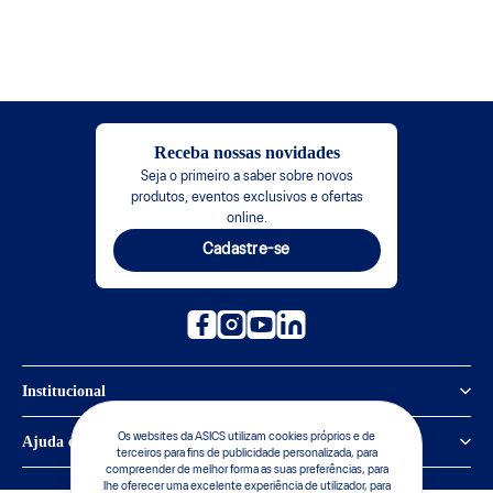
Receba nossas novidades
Seja o primeiro a saber sobre novos
produtos, eventos exclusivos e ofertas
online.
Cadastre-se
Institucional
Política de Privacidade
Os websites da ASICS utilizam cookies próprios e de
Ajuda e suporte
terceiros para fins de publicidade personalizada, para
compreender de melhor forma as suas preferências, para
Sobre a ASICS
Central de Relacionamento
lhe oferecer uma excelente experiência de utilizador, para