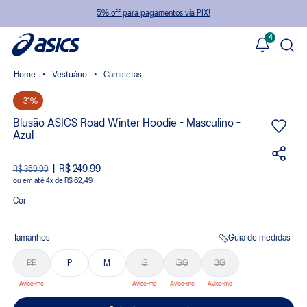
5% off para pagamentos via PIX!
4
Vestuário
Camisetas
- 31%
Blusão ASICS Road Winter Hoodie - Masculino -
Azul
R$ 249,99
R$ 359,99
ou
4
x
de
R$ 62,49
Cor:
Tamanhos
Guia de medidas
PP
P
M
G
GG
3G