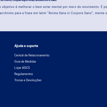
s de treino, roupas esportivas, acessórios e mais.
 objetivo é melhorar o bem estar mental por meio do movimento. É 
acrônimo para a frase em latim "Anima Sana in Corpore Sano", mente 
Ajuda e suporte
Central de Relacionamento
Guia de Medidas
Lojas ASICS
Regulamentos
Trocas e Devoluções