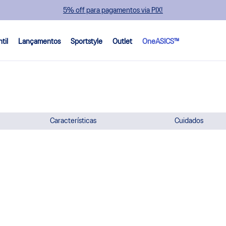
5% off para pagamentos via PIX!
ntil
Lançamentos
Sportstyle
Outlet
OneASICS™
Características
Cuidados