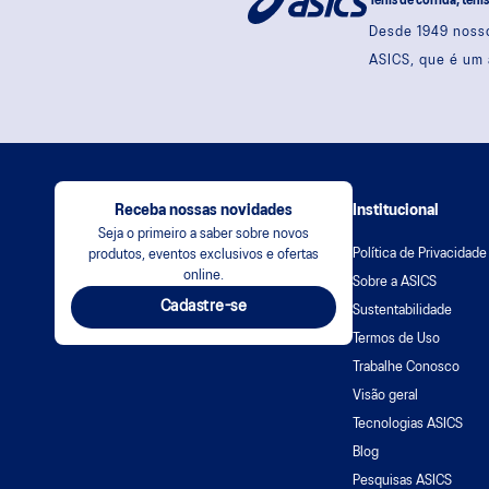
Tênis de corrida, têni
Desde 1949 nosso
ASICS, que é um 
Receba nossas novidades
Institucional
Seja o primeiro a saber sobre novos
Política de Privacidade
produtos, eventos exclusivos e ofertas
online.
Sobre a ASICS
Cadastre-se
Sustentabilidade
Termos de Uso
Trabalhe Conosco
Visão geral
Tecnologias ASICS
Blog
Pesquisas ASICS