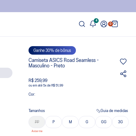
4
0
Ganhe 30% de bônus
Camiseta ASICS Road Seamless -
Masculino - Preto
R$ 259,99
ou
5
x
de
R$ 51,99
Cor:
Tamanhos
Guia de medidas
PP
P
M
G
GG
3G