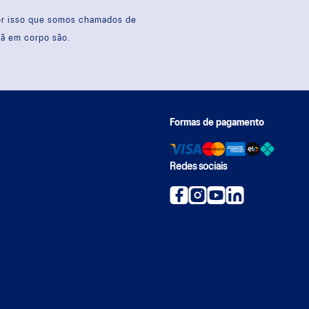
por isso que somos chamados de
sã em corpo são.
Formas de pagamento
Redes sociais