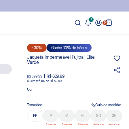
4
0
- 30%
Ganhe 30% de bônus
Jaqueta Impermeável Fujitrail Elite -
Verde
R$ 629,99
R$ 899,99
ou
10
x
de
R$ 62,99
Cor:
Tamanhos
Guia de medidas
PP
P
M
G
GG
3G