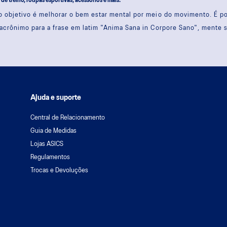
s de treino, roupas esportivas, acessórios e mais.
 objetivo é melhorar o bem estar mental por meio do movimento. É 
acrônimo para a frase em latim "Anima Sana in Corpore Sano", mente 
Ajuda e suporte
Central de Relacionamento
Guia de Medidas
Lojas ASICS
Regulamentos
Trocas e Devoluções