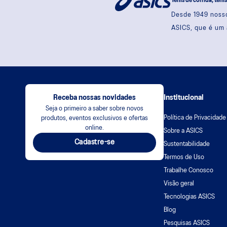
Tênis de corrida, têni
Desde 1949 nosso
ASICS, que é um 
Receba nossas novidades
Institucional
Seja o primeiro a saber sobre novos
Política de Privacidade
produtos, eventos exclusivos e ofertas
online.
Sobre a ASICS
Cadastre-se
Sustentabilidade
Termos de Uso
Trabalhe Conosco
Visão geral
Tecnologias ASICS
Blog
Pesquisas ASICS