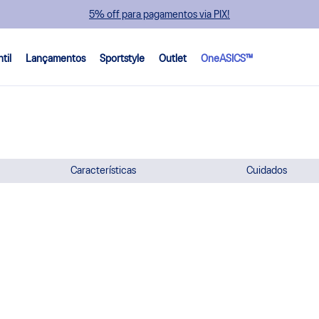
5% off para pagamentos via PIX!
ntil
Lançamentos
Sportstyle
Outlet
OneASICS™
Características
Cuidados