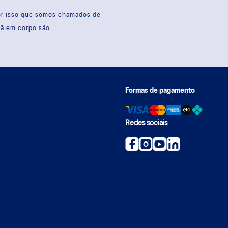
por isso que somos chamados de
sã em corpo são.
Formas de pagamento
Redes sociais