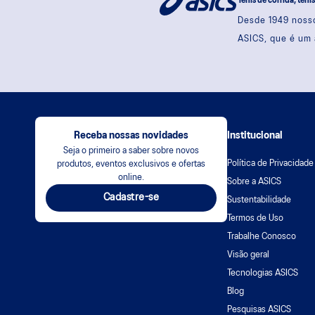
Tênis de corrida, têni
Desde 1949 nosso
ASICS, que é um 
Receba nossas novidades
Institucional
Seja o primeiro a saber sobre novos
Política de Privacidade
produtos, eventos exclusivos e ofertas
online.
Sobre a ASICS
Cadastre-se
Sustentabilidade
Termos de Uso
Trabalhe Conosco
Visão geral
Tecnologias ASICS
Blog
Pesquisas ASICS