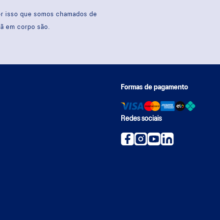
por isso que somos chamados de
sã em corpo são.
Formas de pagamento
Redes sociais