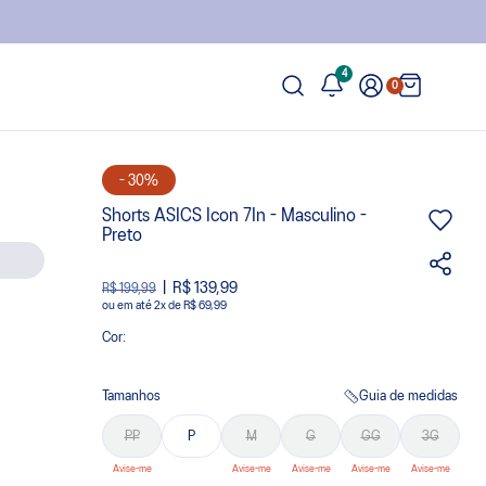
4
0
- 30%
Shorts ASICS Icon 7In - Masculino -
Preto
R$ 139,99
R$ 199,99
ou
2
x
de
R$ 69,99
Cor:
Tamanhos
Guia de medidas
PP
P
M
G
GG
3G