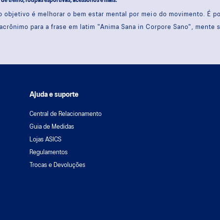
s de treino, roupas esportivas, acessórios e mais.
 objetivo é melhorar o bem estar mental por meio do movimento. É 
acrônimo para a frase em latim "Anima Sana in Corpore Sano", mente 
Ajuda e suporte
Central de Relacionamento
Guia de Medidas
Lojas ASICS
Regulamentos
Trocas e Devoluções