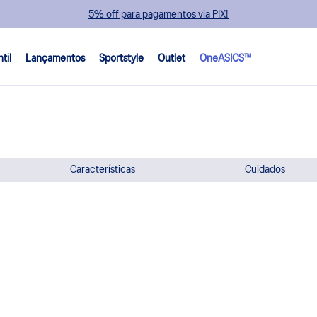
5% off para pagamentos via PIX!
ntil
Lançamentos
Sportstyle
Outlet
OneASICS™
Características
Cuidados