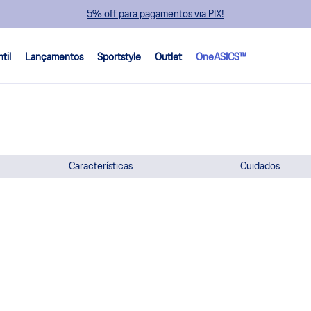
5% off para pagamentos via PIX!
ntil
Lançamentos
Sportstyle
Outlet
OneASICS™
Características
Cuidados