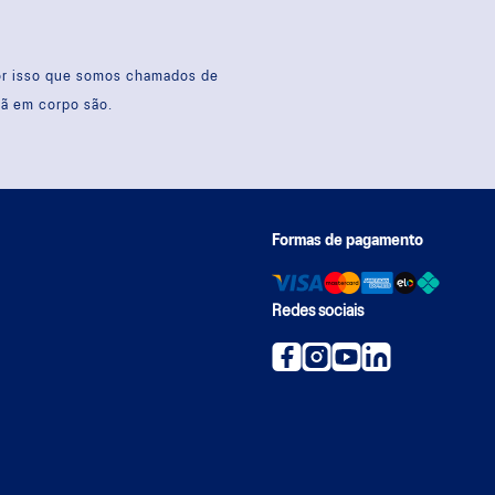
por isso que somos chamados de
sã em corpo são.
Formas de pagamento
Redes sociais