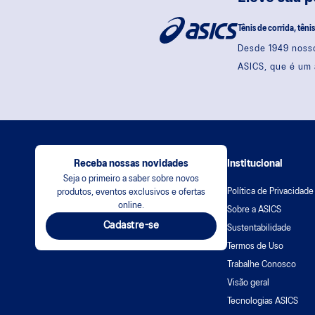
Tênis de corrida, têni
Desde 1949 nosso
ASICS, que é um 
Receba nossas novidades
Institucional
Seja o primeiro a saber sobre novos
Política de Privacidade
produtos, eventos exclusivos e ofertas
online.
Sobre a ASICS
Cadastre-se
Sustentabilidade
Termos de Uso
Trabalhe Conosco
Visão geral
Tecnologias ASICS