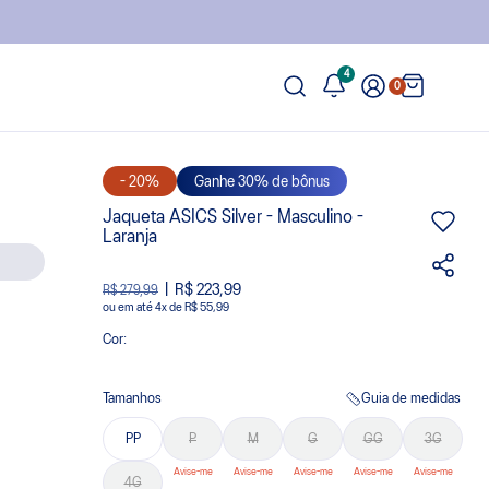
4
0
- 20%
Ganhe 30% de bônus
Jaqueta ASICS Silver - Masculino -
Laranja
R$ 223,99
R$ 279,99
ou
4
x
de
R$ 55,99
Cor:
Tamanhos
Guia de medidas
PP
P
M
G
GG
3G
4G