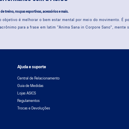
s de treino, roupas esportivas, acessórios e mais.
 objetivo é melhorar o bem estar mental por meio do movimento. É 
acrônimo para a frase em latim "Anima Sana in Corpore Sano", mente 
Ajuda e suporte
Central de Relacionamento
Guia de Medidas
Lojas ASICS
Regulamentos
Trocas e Devoluções