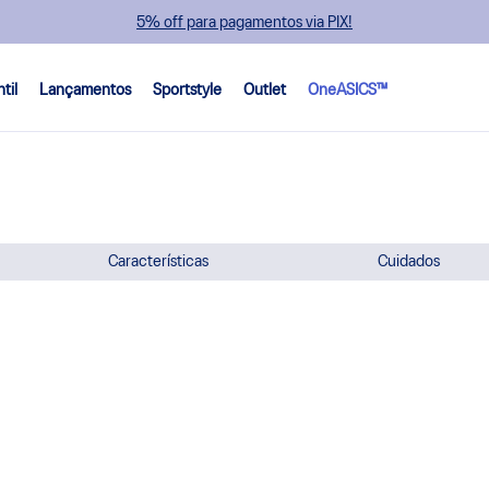
5% off para pagamentos via PIX!
ntil
Lançamentos
Sportstyle
Outlet
OneASICS™
Características
Cuidados