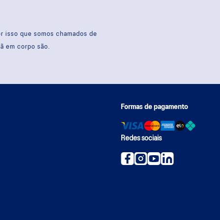
por isso que somos chamados de
sã em corpo são.
Formas de pagamento
Redes sociais