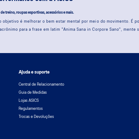
s de treino, roupas esportivas, acessórios e mais.
 objetivo é melhorar o bem estar mental por meio do movimento. É 
acrônimo para a frase em latim "Anima Sana in Corpore Sano", mente 
Ajuda e suporte
Central de Relacionamento
Guia de Medidas
Lojas ASICS
Regulamentos
Trocas e Devoluções