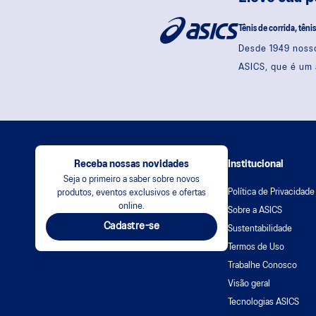
Tênis de corrida, têni
Desde 1949 nosso
ASICS, que é um 
Receba nossas novidades
Institucional
Seja o primeiro a saber sobre novos
Política de Privacidade
produtos, eventos exclusivos e ofertas
online.
Sobre a ASICS
Cadastre-se
Sustentabilidade
Termos de Uso
Trabalhe Conosco
Visão geral
Tecnologias ASICS