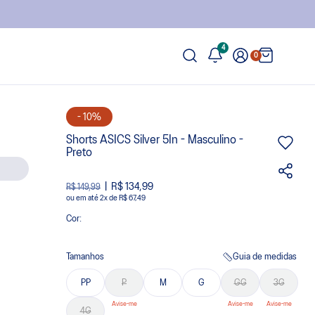
4
0
- 10%
Shorts ASICS Silver 5In - Masculino -
Preto
R$ 134,99
R$ 149,99
ou
2
x
de
R$ 67,49
Cor:
Tamanhos
Guia de medidas
PP
P
M
G
GG
3G
4G