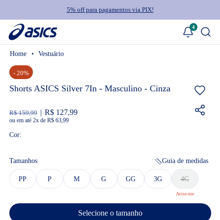
5% off para pagamentos via PIX!
4
Vestuário
- 20%
Shorts ASICS Silver 7In - Masculino - Cinza
R$ 127,99
R$ 159,99
ou
2
x
de
R$ 63,99
Cor:
Tamanhos
Guia de medidas
PP
P
M
G
GG
3G
4G
Selecione o tamanho