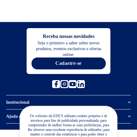
Receba nossas novidades
Seja o primeiro a saber sobre novos
produtos, eventos exclusivos e ofertas
online.
Cadastre-se
Institucional
Política de Privacidade
Os websites da ASICS utilizam cookies próprios e de
Ajuda e suporte
terceiros para fins de publicidade personalizada, para
compreender de melhor forma as suas preferências, para
Sobre a ASICS
Central de Relacionamento
lhe oferecer uma excelente experiência de utilizador, para
manter o controle das estatísticas e para poder obter o
Sustentabilidade