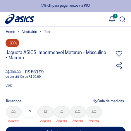
5% off para pagamentos via PIX!
4
Vestuário
Tops
- 30%
Jaqueta ASICS Impermeável Metarun - Masculino
- Marrom
R$ 559,99
R$ 799,99
ou
10
x
de
R$ 55,99
Cor:
Tamanhos
Guia de medidas
PP
P
M
G
GG
3G