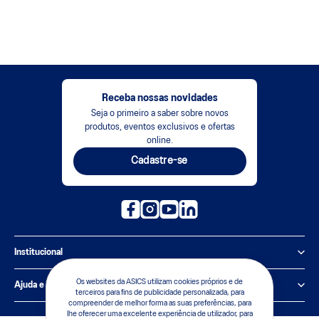
Receba nossas novidades
Seja o primeiro a saber sobre novos
produtos, eventos exclusivos e ofertas
online.
Cadastre-se
Institucional
Política de Privacidade
Os websites da ASICS utilizam cookies próprios e de
Ajuda e suporte
terceiros para fins de publicidade personalizada, para
compreender de melhor forma as suas preferências, para
Sobre a ASICS
Central de Relacionamento
lhe oferecer uma excelente experiência de utilizador, para