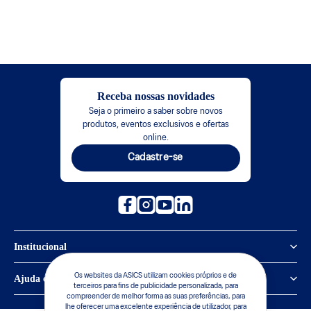
Receba nossas novidades
Seja o primeiro a saber sobre novos
produtos, eventos exclusivos e ofertas
online.
Cadastre-se
Institucional
Política de Privacidade
Os websites da ASICS utilizam cookies próprios e de
Ajuda e suporte
terceiros para fins de publicidade personalizada, para
compreender de melhor forma as suas preferências, para
Sobre a ASICS
Central de Relacionamento
lhe oferecer uma excelente experiência de utilizador, para