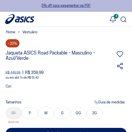
5% off para pagamentos via PIX!
4
Vestuário
- 20%
Jaqueta ASICS Road Packable - Masculino -
Azul/Verde
R$ 359,99
R$ 449,99
ou
7
x
de
R$ 51,42
Cor:
Tamanhos
Guia de medidas
PP
P
M
G
GG
3G