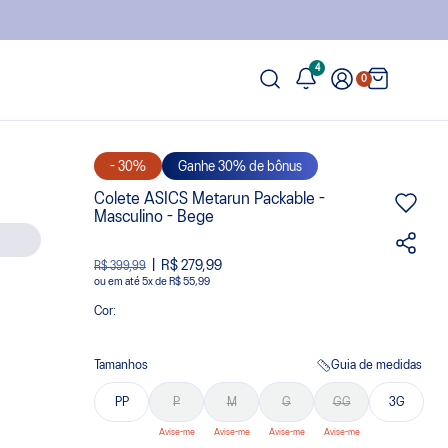
4
0
- 30%
Ganhe 30% de bônus
Colete ASICS Metarun Packable -
Masculino - Bege
R$ 279,99
R$ 399,99
ou
5
x
de
R$ 55,99
Cor:
Tamanhos
Guia de medidas
PP
P
M
G
GG
3G