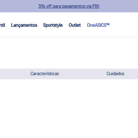
5% off para pagamentos via PIX!
ntil
Lançamentos
Sportstyle
Outlet
OneASICS™
Características
Cuidados