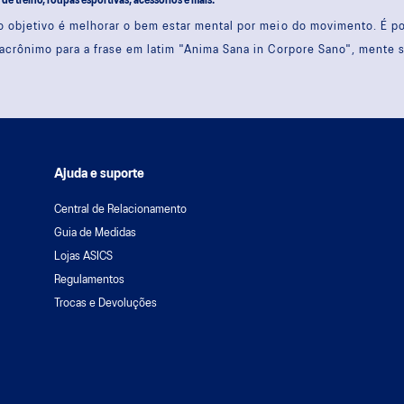
s de treino, roupas esportivas, acessórios e mais.
 objetivo é melhorar o bem estar mental por meio do movimento. É 
acrônimo para a frase em latim "Anima Sana in Corpore Sano", mente 
Ajuda e suporte
Central de Relacionamento
Guia de Medidas
Lojas ASICS
Regulamentos
Trocas e Devoluções