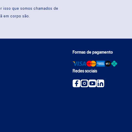
por isso que somos chamados de
sã em corpo são.
Formas de pagamento
Redes sociais