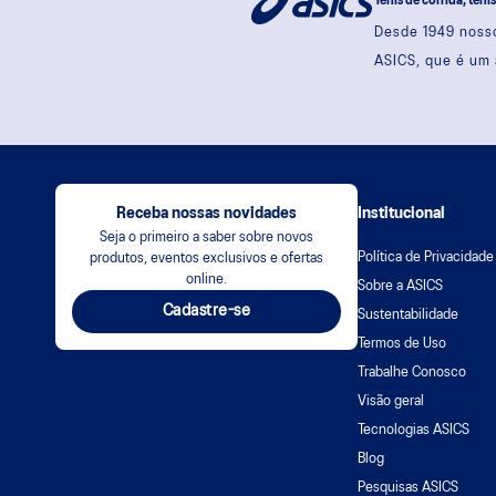
Tênis de corrida, têni
Desde 1949 nosso
ASICS, que é um 
Receba nossas novidades
Institucional
Seja o primeiro a saber sobre novos
Política de Privacidade
produtos, eventos exclusivos e ofertas
online.
Sobre a ASICS
Cadastre-se
Sustentabilidade
Termos de Uso
Trabalhe Conosco
Visão geral
Tecnologias ASICS
Blog
Pesquisas ASICS