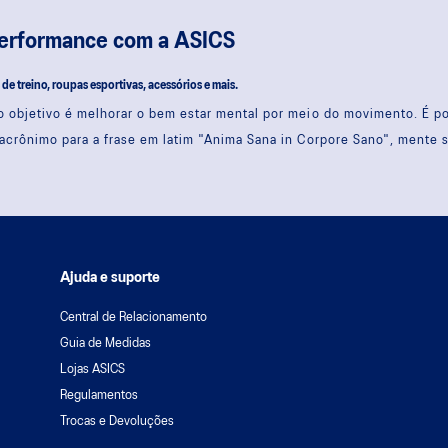
performance com a ASICS
s de treino, roupas esportivas, acessórios e mais.
 objetivo é melhorar o bem estar mental por meio do movimento. É 
acrônimo para a frase em latim "Anima Sana in Corpore Sano", mente 
Ajuda e suporte
Central de Relacionamento
Guia de Medidas
Lojas ASICS
Regulamentos
Trocas e Devoluções