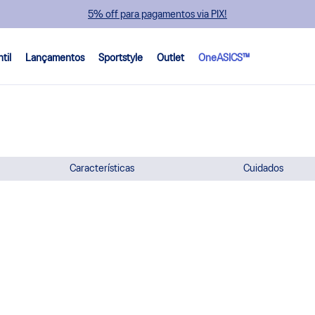
5% off para pagamentos via PIX!
ntil
Lançamentos
Sportstyle
Outlet
OneASICS™
Características
Cuidados