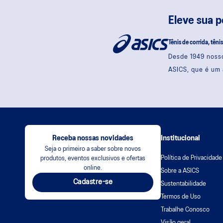
Eleve sua 
Tênis de corrida, têni
Desde 1949 nosso
ASICS, que é um 
Receba nossas novidades
Institucional
Seja o primeiro a saber sobre novos
Política de Privacidade
produtos, eventos exclusivos e ofertas
online.
Sobre a ASICS
Cadastre-se
Sustentabilidade
Termos de Uso
Trabalhe Conosco
Visão geral