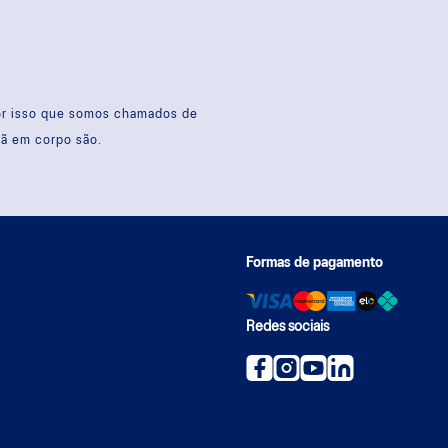
por isso que somos chamados de
sã em corpo são.
Formas de pagamento
Redes sociais