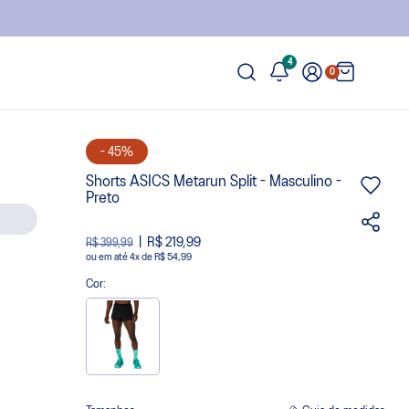
4
0
- 45%
Shorts ASICS Metarun Split - Masculino -
Preto
R$ 219,99
R$ 399,99
ou
4
x
de
R$ 54,99
Cor: