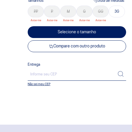
Tamanhos
Guia de medidas
PP
P
M
G
GG
3G
Selecione o tamanho
Compare com outro produto
Entrega
Não sei meu CEP