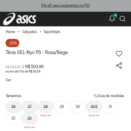
5% off para pagamentos via PIX!
4
Calçados
SportStyle
- 20%
Tênis GEL-Nyc PS - Rosa/Bege
R$ 503,99
R$ 629,99
ou
10
x
de
R$ 50,39
Cor:
Tamanhos
Guia de medidas
26
27
28
29
30
30.5
31
32
33