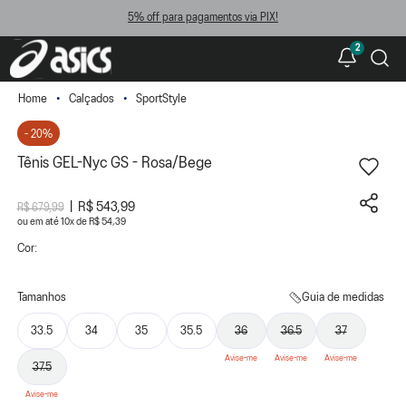
5% off para pagamentos via PIX!
2
Calçados
SportStyle
- 20%
Tênis GEL-Nyc GS - Rosa/Bege
R$ 543,99
R$ 679,99
ou
10
x
de
R$ 54,39
Cor:
Tamanhos
Guia de medidas
33.5
34
35
35.5
36
36.5
37
37.5