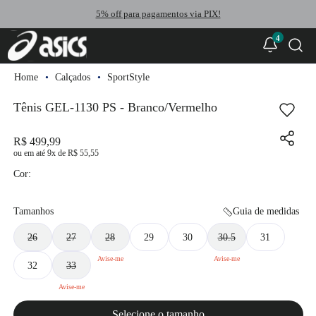
5% off para pagamentos via PIX!
4
Calçados
SportStyle
Tênis GEL-1130 PS - Branco/Vermelho
R$ 499,99
ou
9
x
de
R$ 55,55
Cor:
Tamanhos
Guia de medidas
26
27
28
29
30
30.5
31
32
33
Selecione o tamanho