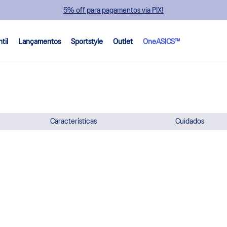
5% off para pagamentos via PIX!
ntil
Lançamentos
Sportstyle
Outlet
OneASICS™
Características
Cuidados