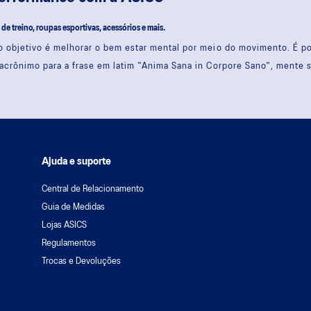
s de treino, roupas esportivas, acessórios e mais.
 objetivo é melhorar o bem estar mental por meio do movimento. É 
acrônimo para a frase em latim "Anima Sana in Corpore Sano", mente 
Ajuda e suporte
Central de Relacionamento
Guia de Medidas
Lojas ASICS
Regulamentos
Trocas e Devoluções