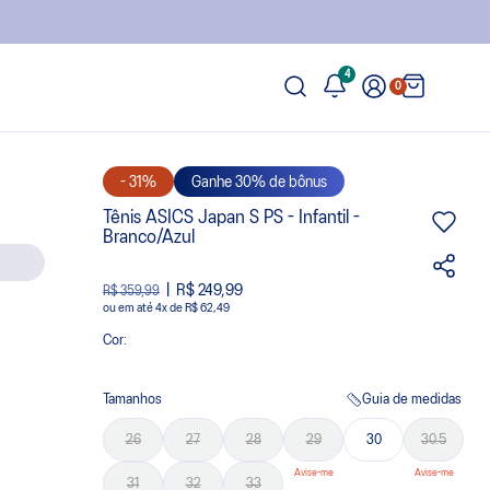
4
0
- 31%
Ganhe 30% de bônus
Tênis ASICS Japan S PS - Infantil -
Branco/Azul
R$ 249,99
R$ 359,99
ou
4
x
de
R$ 62,49
Cor:
Tamanhos
Guia de medidas
26
27
28
29
30
30.5
31
32
33