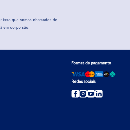
por isso que somos chamados de
sã em corpo são.
Formas de pagamento
Redes sociais