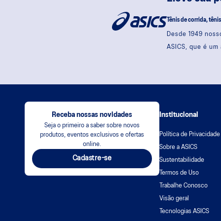
Tênis de corrida, têni
Desde 1949 nosso
ASICS, que é um 
Receba nossas novidades
Institucional
Seja o primeiro a saber sobre novos
Política de Privacidade
produtos, eventos exclusivos e ofertas
online.
Sobre a ASICS
Cadastre-se
Sustentabilidade
Termos de Uso
Trabalhe Conosco
Visão geral
Tecnologias ASICS