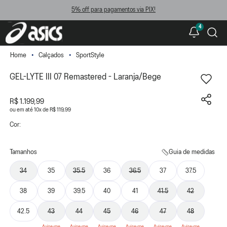
5% off para pagamentos via PIX!
4
Calçados
SportStyle
GEL-LYTE III 07 Remastered - Laranja/Bege
R$ 1.199,99
ou
10
x
de
R$ 119,99
Cor:
Tamanhos
Guia de medidas
34
35
35.5
36
36.5
37
37.5
38
39
39.5
40
41
41.5
42
42.5
43
44
45
46
47
48